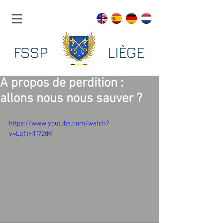
FSSP LIÈGE
A propos de perdition :
allons nous nous sauver ?
https://www.youtube.com/watch?
v=Lq1tHTI72tM