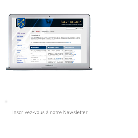
Herstal ⎪ Belgique ⎪
+32 (0)42 64 22 46
⎪
Contacter par email
Inscrivez-vous à notre Newsletter
et ne manquez rien de l'actualité
de notre communauté.