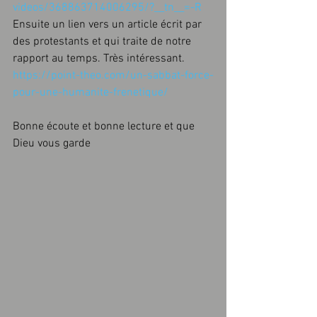
videos/368863714006295/?__tn__=-R
Ensuite un lien vers un article écrit par 
des protestants et qui traite de notre 
rapport au temps. Très intéressant.
https://point-theo.com/un-sabbat-force-
pour-une-humanite-frenetique/
Bonne écoute et bonne lecture et que 
Dieu vous garde