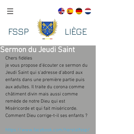
FSSP LIÈGE
Sermon du Jeudi Saint
Chers fidèles
je vous propose d'écouter ce sermon du 
Jeudi Saint qui s'adresse d'abord aux 
enfants dans une première partie puis 
aux adultes. Il traite du corona comme 
châtiment divin mais aussi comme 
remède de notre Dieu qui est 
Miséricorde et qui fait miséricorde. 
Comment Dieu corrige-t-il ses enfants ?
https://www.facebook.com/herstalfssp/