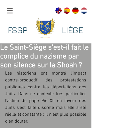
FSSP LIÈGE
Le Saint-Siège s’est-il fait le
complice du nazisme par
son silence sur la Shoah ?
Les historiens ont montré l’impact 
contre-productif des protestations 
publiques contre les déportations des 
Juifs. Dans ce contexte très particulier, 
l’action du pape Pie XII en faveur des 
Juifs s’est faite discrète mais elle a été 
réelle et constante : il n’est plus possible 
d’en douter.